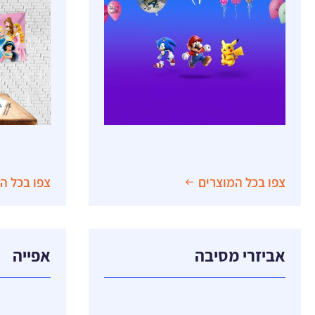
יום הולדת חיות
סובילימציה
יום הולדת גיימינג וחלל
עיצוב בהת
יום הולדת דמויות
פוסטרים
יום הולדת ספורט
פלייסמנטים
יום הולדת אופנתי וטרנדי
חבקי מפיות
יום הולדת טרופי
שלטים
מדבקות בעי
תמונות אכי
צפו בכל המוצרים
צפו בכל ה
אביזרי מסיבה
אפייה
קיסמים
אבקות איבו