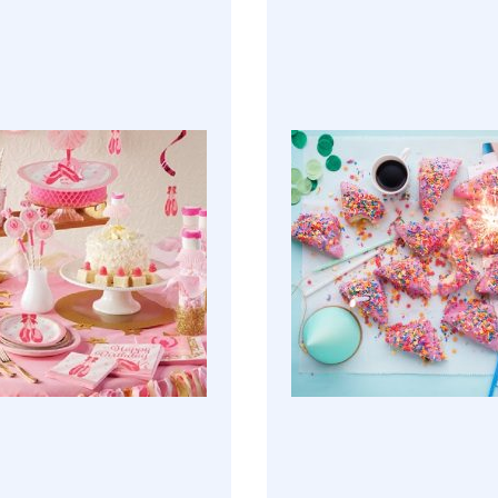
ה
שיפודי עץ
קון
עיצוב שולחן
נת משקאות
באקטים ושמפניירות
לאפייה
פלסטיק
ופים
קופסאות ומיכלים
ם
מפיות אירוח
וג'ל
קינוחיות
ג
כלי הגשה
פרים מבצק סוכר
כוסות יין וקידוש
ישוט עוגה
צלחות מהודר
ישוט עוגה
סכום מהודר
ה
חד פעמי מתכלה
 לאפייה
חד פעמי לפי צבע
חד פעמי בסיסי