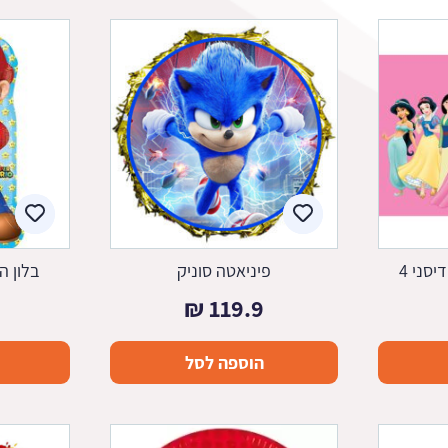
סני 4
פיניאטה סוניק
בלון ה
₪
119.9
הוספה לסל