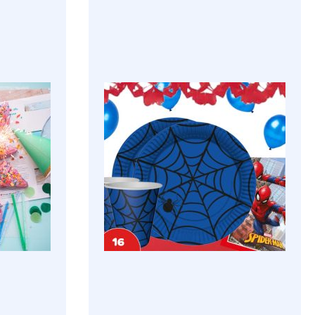
ניירות עטיפה למתנה
פעמוני עוג
שרשרת פרנזים
תבניות סילי
שקיות נייר ממותגות
אבקות להכ
מוצרים משלימים
חומרי גלם 
נרות
רטבים וסיר
זיקוקים
תמציות טע
מרכזי שולחן
צבעי מאכל 
מנשפים
נשיקות מרנ
כרזות דלת
אותיות ומס
וילונות קישוט תליה
אביזרים לק
טופרים
סוכריות לק
חצאיות שולחן
אביזרי אפיי
כוסות נייר
תבניות נייר
מפות שולחן
קאפקייקס
מפיות נייר
אריזות וקופסאות מתנה
שקיות צלופן
קופסאות פופקורן