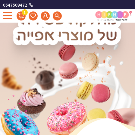
0547509472
1