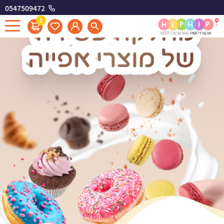
0547509472
1