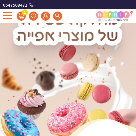
0547509472
1