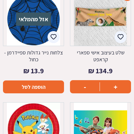
אזל מהמלאי
שלט בעיצוב אישי ספארי
צלחות נייר גדולות ספיידרמן -
קראפט
כחול
₪
13.9
₪
134.9
-
+
הוספה לסל