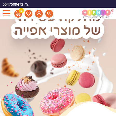
0547509472
1