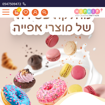
0547509472
1