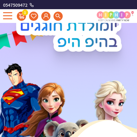
0547509472
1