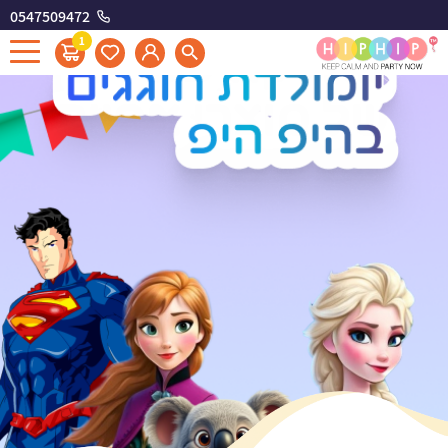
0547509472
1