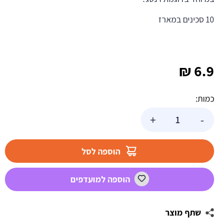
10 סכינים במארז
₪
6.9
כמות:
כמות
+
-
של
10
סכינים
הוספה לסל
וינטג'
שקוף
הוספה למועדפים
שתף מוצר