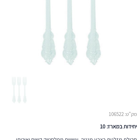
מק"ט:
106522
יחידות במארז: 10
חבילת מזלגות בצבע מנטה, עשויות מפלסטיק קשיח ואיכותי