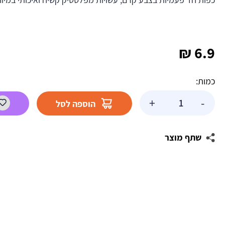
₪
6.9
כמות:
כמות
+
-
הוספה לסל
של
כפות
וינטג'
שתף מוצר
קרם