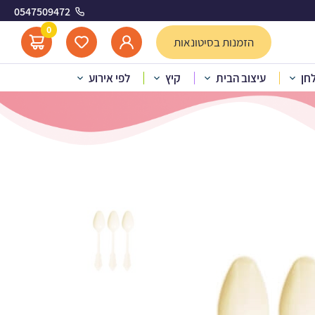
0547509472
0
הזמנות בסיטונאות
לחן
עיצוב הבית
קיץ
לפי אירוע
’ קרם