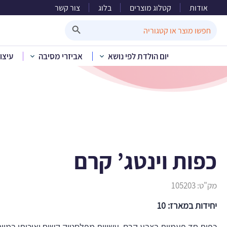
אודות
קטלוג מוצרים
בלוג
צור קשר
Search Button
Search
for:
יום הולדת לפי נושא
אביזרי מסיבה
עיצו
בית
»
כפות וינטג’ קרם
מק"ט:
105203
יחידות במארז: 10
כפות חד פעמיות בצבע קרם, עשויות מפלסטיק קשיח ואיכותי במיוחד