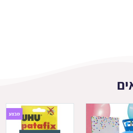
ים
מבצע