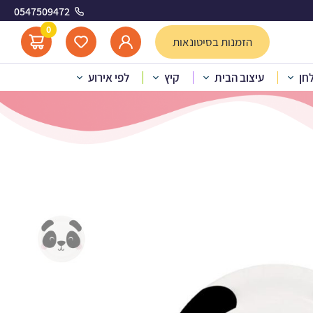
0547509472
 פנדה
0
הזמנות בסיטונאות
לחן
עיצוב הבית
קיץ
לפי אירוע
כילה עגולה חיות – פנדה