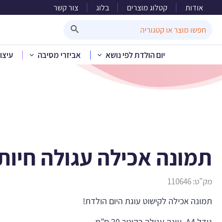
אודות
קטלוג מוצרים
בלוג
צור קשר
תמונה 
Search Button
Search
for:
יום הולדת לפי נושא
אביזרי מסיבה
עיצו
בית
»
קטלוג מוצרים
»
יום 
תמונה אכילה עגולה חיות
מק"ט:
110646
תמונה אכילה לקישוט עוגת היום הולדת!
גודל A4. עוגה עגולה בקוטר 20 ס”מ