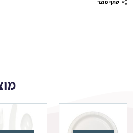
שתף מוצר
עגולה
חיות
-
פנדה
מוצ