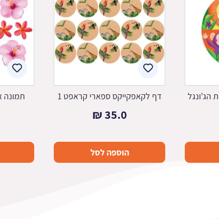
 הג'ונגל
דף לקאפקייקס ספארי קראפט 1
תמונה א
₪
35.0
הוספה לסל