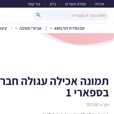
אודות
קטלוג מוצרים
בלוג
צור קשר
תמונה אכ
Search Button
Search
for:
יום הולדת לפי נושא
אביזרי מסיבה
עיצו
בית
»
קטלוג מוצרים
»
תמונה אכילה עגולה חברי
בספארי 1
מק"ט:
107238