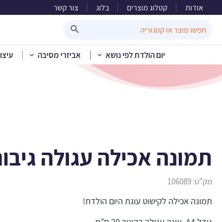
אודות
קטלוג מוצרים
בלוג
צור קשר
תמונה א
Search Button
Search
for:
יום הולדת לפי נושא
אביזרי מסיבה
עיצו
בית
»
קטלוג מוצרים
»
תמונה אכילה עגולה גיבורת
מק"ט:
106089
תמונה אכילה לקישוט עוגת היום הולדת!
גודל A4. עוגה עגולה בקוטר 20 ס”מ