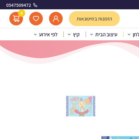
0547509472
ית 1
0
הזמנות בסיטונאות
לחן
עיצוב הבית
קיץ
לפי אירוע
 לאמה ציבעונית 1