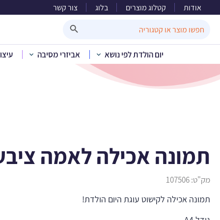
אודות
קטלוג מוצרים
בלוג
צור קשר
תמונה 
Search Button
Search
for:
יום הולדת לפי נושא
אביזרי מסיבה
עיצו
בית
»
קטלוג מוצרים
תמונה אכילה לאמה ציבעונ
מק"ט:
107506
תמונה אכילה לקישוט עוגת היום הולדת!
גודל A4