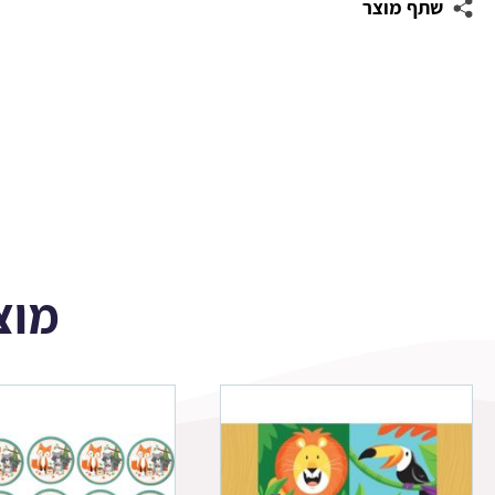
שתף מוצר
לאמה
ציבעונית
1
מוצ