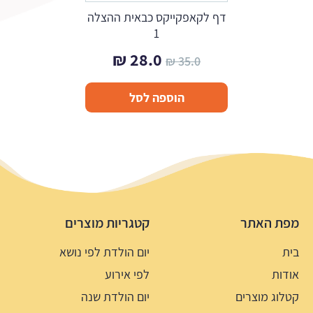
דף לקאפקייקס כבאית ההצלה
1
המחיר
המחיר
₪
28.0
₪
35.0
המקורי
הנוכחי
הוספה לסל
היה:
הוא:
28.0 ₪.
35.0 ₪.
מפת האתר
קטגריות מוצרים
בית
יום הולדת לפי נושא
אודות
לפי אירוע
קטלוג מוצרים
יום הולדת שנה