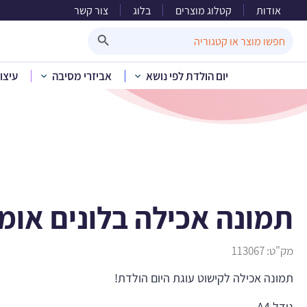
אודות
קטלוג מוצרים
בלוג
צור קשר
תמונה 
Search Button
Search
for:
יום הולדת לפי נושא
אביזרי מסיבה
עיצו
בית
»
קטלוג מוצרים
תמונה אכילה בלונים אומב
מק"ט:
113067
תמונה אכילה לקישוט עוגת היום הולדת!
גודל A4