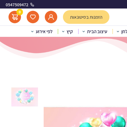
0547509472
רה 1
0
הזמנות בסיטונאות
לחן
עיצוב הבית
קיץ
לפי אירוע
 בלונים אומברה 1