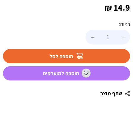
₪
14.9
כמות:
כמות
+
-
של
תחתית
לעוגה
הוספה לסל
מלבן
זהב
הוספה למועדפים
45*30
ס"מ
שתף מוצר