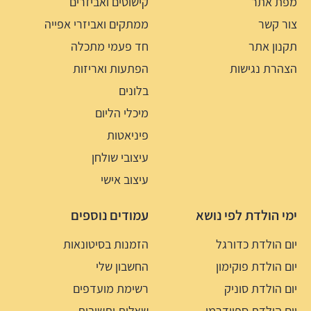
מפת אתר
קישוטים ואביזרים
צור קשר
ממתקים ואביזרי אפייה
תקנון אתר
חד פעמי מתכלה
הצהרת נגישות
הפתעות ואריזות
בלונים
מיכלי הליום
פיניאטות
עיצובי שולחן
עיצוב אישי
ימי הולדת לפי נושא
עמודים נוספים
יום הולדת כדורגל
הזמנות בסיטונאות
יום הולדת פוקימון
החשבון שלי
יום הולדת סוניק
רשימת מועדפים
יום הולדת ספיידרמן
שאלות ותשובות