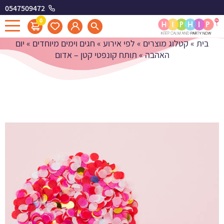
0547509472
תותח קונפטי קטן - אדום
0
בית
»
קטלוג מוצרים
»
לפי אירוע
»
חגים וימים מיוחדים
»
יום
האהבה
»
תותח קונפטי קטן – אדום