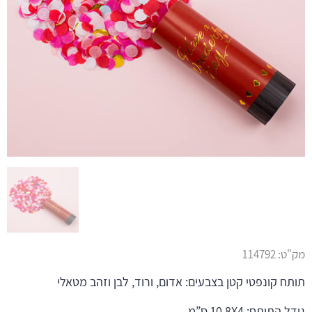
מק"ט:
114792
תותח קונפטי קטן בצבעים: אדום, ורוד, לבן וזהב מטאלי
גודל התותח: 10.8X4 ס”מ