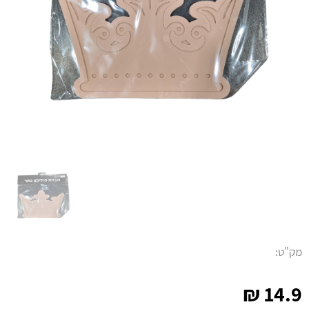
מק"ט:
₪
14.9