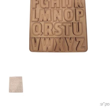
מק"ט: