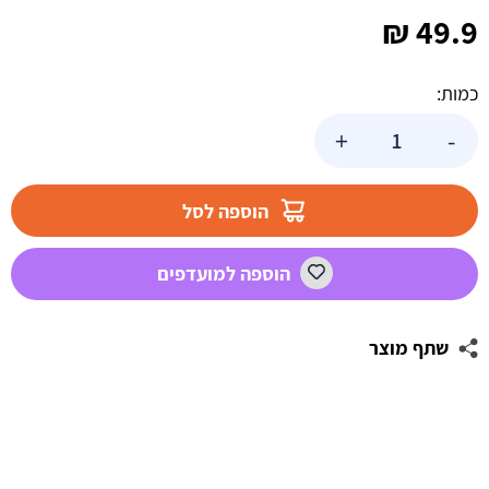
₪
49.9
כמות:
כמות
+
-
של
תבנית
סיליקון
הוספה לסל
איכותית
אותיות
הוספה למועדפים
באנגלית
דגם
איב
שתף מוצר