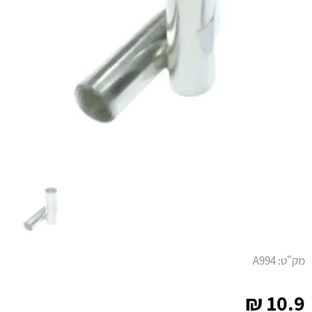
מק"ט:
A994
₪
10.9