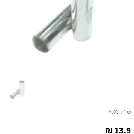
מק"ט:
A993
₪
13.9