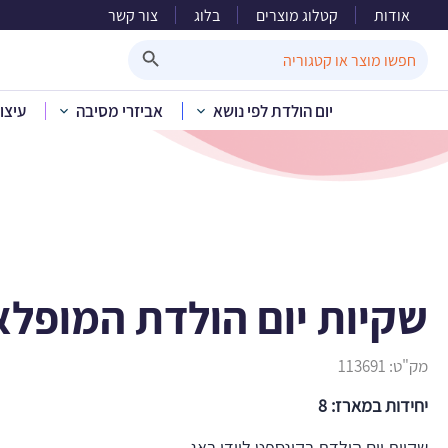
אודות
קטלוג מוצרים
בלוג
צור קשר
שקיו
Search Button
Search
for:
יום הולדת לפי נושא
אביזרי מסיבה
עיצו
בית
»
קטלוג מוצרים
»
יו
שקיות יום הולדת המופל
מק"ט:
113691
יחידות במארז: 8
שקיות יום הולדת בקונספט ליידי באג