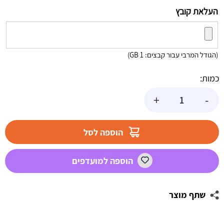
העלאת קובץ
(הגודל המרבי עבור קבצים: 1 GB)
כמות:
כמות
+
-
של
שלט
יום
הוספה לסל
הולדת
בעיצוב
הוספה למועדפים
אישי
בת
הים
שתף מוצר
הקסומה
1