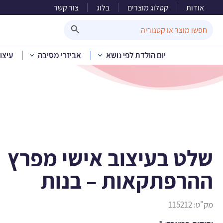
אודות
קטלוג מוצרים
בלוג
צור קשר
שלט בעיצוב 
Search Button
Search
for:
יום הולדת לפי נושא
אביזרי מסיבה
עיצו
בית
»
קטלוג מוצרים
»
יום הולדת לפי נו
שלט בעיצוב אישי מפרץ
ההרפתקאות – בנות
מק"ט:
115212