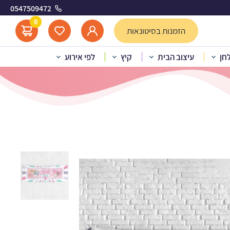
0547509472
אות - בנות
0
הזמנות בסיטונאות
לחן
עיצוב הבית
קיץ
לפי אירוע
עיצוב אישי מפרץ ההרפתקאות – בנות