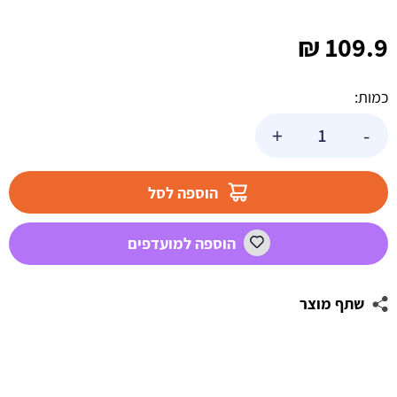
₪
109.9
כמות:
כמות
+
-
של
שוקולד
חלב
הוספה לסל
לב
לבן
הוספה למועדפים
לבבות
1
ק"ג
שתף מוצר