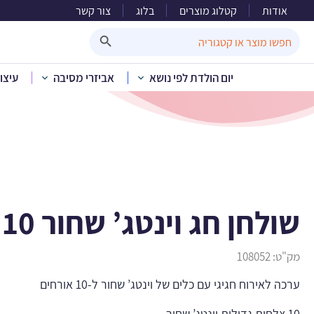
אודות
קטלוג מוצרים
בלוג
צור קשר
שולחן חג 
Search Button
Search
for:
יום הולדת לפי נושא
אביזרי מסיבה
עיצו
בית
»
קטלוג מוצרים
»
חד פע
שולחן חג וינטג’ שחור 10 אורחים
מק"ט:
108052
ערכה לאירוח חגיגי עם כלים של וינטג’ שחור ל-10 אורחים
10 צלחות גדולות וינטג’ שחור