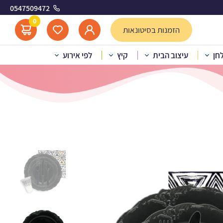
0547509472
0
הזמנות בסיטונאות
לחן
עיצוב הבית
קיץ
לפי אירוע
 חג וינטג’ שחור 10 אורחים