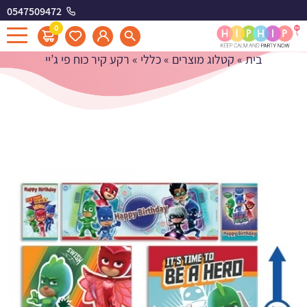
0547509472
רקע קיר כוח פי ג'יי
0
בית
»
קטלוג מוצרים
»
כללי
»
רקע קיר כוח פי ג’יי