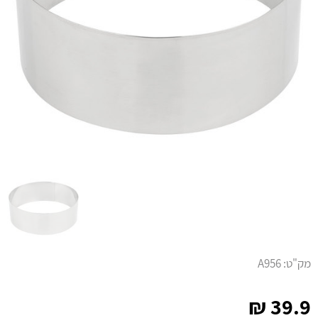
מק"ט:
A956
₪
39.9