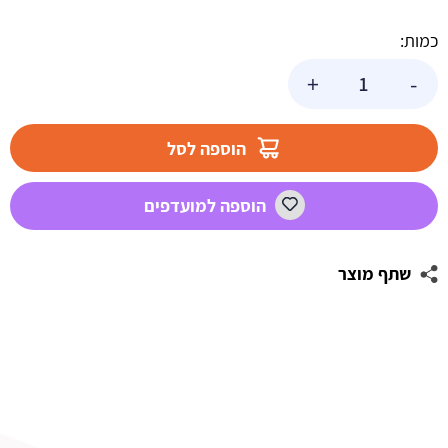
כמות:
כמות
+
-
של
רינג
עגול
הוספה לסל
מתכוונן
לעוגה
הוספה למועדפים
8.5/
16-
30
שתף מוצר
ס"מ