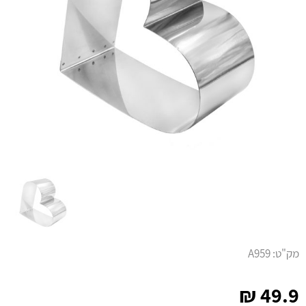
מק"ט:
A959
₪
49.9