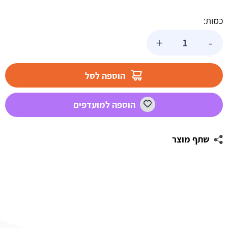
כמות:
כמות
+
-
של
רינג
בצורת
הוספה לסל
לב
לעוגה
הוספה למועדפים
גובה18/10
ס"מ
שתף מוצר