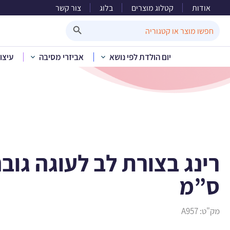
אודות
קטלוג מוצרים
בלוג
צור קשר
רינג בצורת ל
Search Button
Search
for:
יום הולדת לפי נושא
אביזרי מסיבה
עיצו
ב
ס”מ
מק"ט:
A957