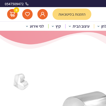
0547509472
0
הזמנות בסיטונאות
לחן
עיצוב הבית
קיץ
לפי אירוע