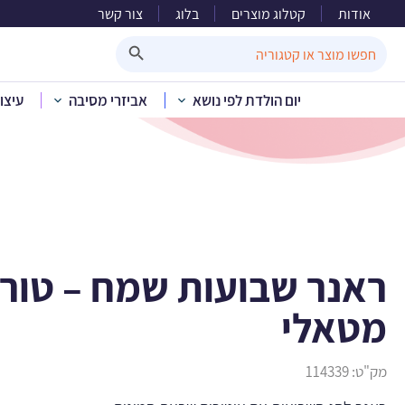
אודות
קטלוג מוצרים
בלוג
צור קשר
ראנר שב
Search Button
Search
for:
יום הולדת לפי נושא
אביזרי מסיבה
עיצו
בית
»
קטלוג מוצר
ראנר שבועות שמח – טורק
מטאלי
מק"ט:
114339