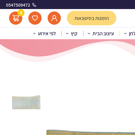
0547509472
 מטאלי
0
הזמנות בסיטונאות
לחן
עיצוב הבית
קיץ
לפי אירוע
– טורקיז מטאלי