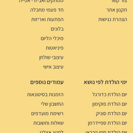
צור קשר
ממתקים ואביזרי אפייה
תקנון אתר
חד פעמי מתכלה
הצהרת נגישות
הפתעות ואריזות
בלונים
מיכלי הליום
פיניאטות
עיצובי שולחן
עיצוב אישי
ימי הולדת לפי נושא
עמודים נוספים
יום הולדת כדורגל
הזמנות בסיטונאות
יום הולדת פוקימון
החשבון שלי
יום הולדת סוניק
רשימת מועדפים
יום הולדת ספיידרמן
שאלות ותשובות
יום הולדת סמי הכבאי
לחגוג אצלנו