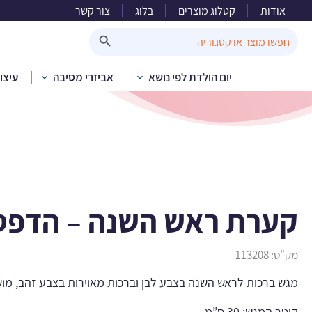
אודות
קטלוג מוצרים
בלוג
צור קשר
קערת 
Search Button
Search
for:
יום הולדת לפי נושא
אביזרי מסיבה
עיצו
בית
»
קטלוג מוצ
קערת ראש השנה – הדפס
מק"ט:
113208
מגש ברכות לראש השנה בצבע לבן וברכות מאוירות בצבע זהב, מו
קוטר המגש: 30 ס”מ.