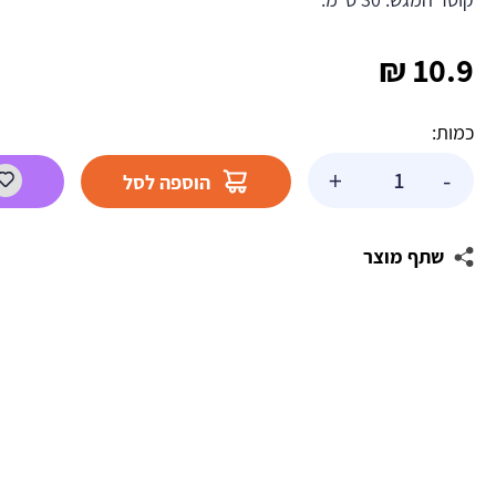
₪
10.9
כמות:
כמות
+
-
הוספה לסל
של
קערת
ראש
שתף מוצר
השנה
-
הדפס
זהב