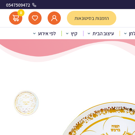
0547509472
 זהב
0
הזמנות בסיטונאות
לחן
עיצוב הבית
קיץ
לפי אירוע
ה – הדפס זהב