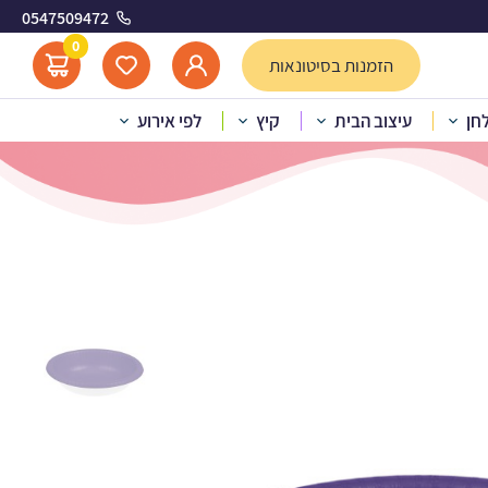
0547509472
0
הזמנות בסיטונאות
לחן
עיצוב הבית
קיץ
לפי אירוע
ה נייר סגול 20 oz