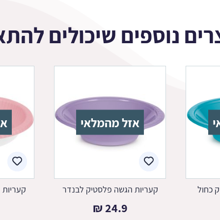
רים נוספים שיכולים להתא
י
אזל מהמלאי
אז
 כחול
קעריות הגשה פלסטיק לבנדר
קעריות ה
₪
24.9