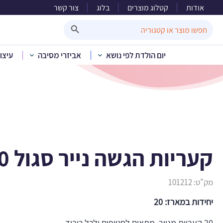
אודות
קטלוג מוצרים
בלוג
צור קשר
קעריות
Search Button
Search
for:
יום הולדת לפי נושא
אביזרי מסיבה
עיצו
בית
»
קטלוג מוצרים
»
קעריות הגשה נייר סגול 20 oz
מק"ט:
101212
יחידות במארז: 20
20 קעריות מנייר. מתאים לחטיפים ולכל כיבוד