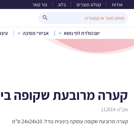
אודות
קטלוג מוצרים
בלוג
צור קשר
קערה 
Search Button
Search
for:
יום הולדת לפי נושא
אביזרי מסיבה
עיצו
בית
»
קטלוג מוצרים
»
קערה מרובעת שקופה בינ
מק"ט:
112614
קערה מרובעת שקופה עמוקה בינונית גודל: 24x24x10 ס”מ