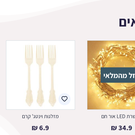
ים
ל מהמלאי
LE אור חם
מזלגות וינטג' קרם
₪
6.9
₪
34.9