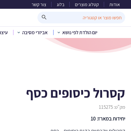
אודות
קטלוג מוצרים
בלוג
צור קשר
ק
Search Button
Search
for:
יום הולדת לפי נושא
אביזרי מסיבה
עיצו
בית
»
קט
קסרול כיסופים כסף
מק"ט:
115275
יחידות במארז: 10
קסרולים יוקרתיים בדגם כיסופים – כסף