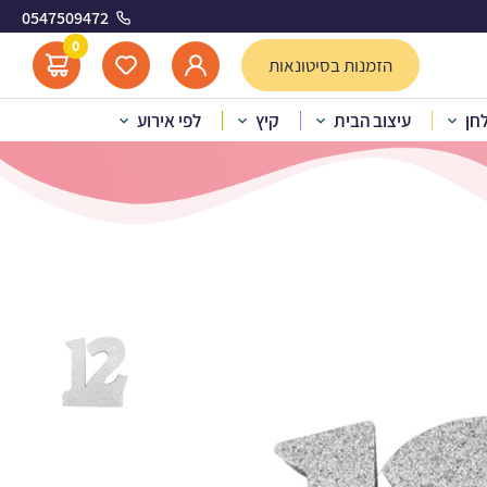
0547509472
ה - כסף
0
הזמנות בסיטונאות
לחן
עיצוב הבית
קיץ
לפי אירוע
 שולחן בת מצווה – כסף