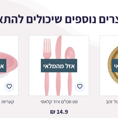
רים נוספים שיכולים להתא
י
אזל מהמלאי
אז
ול זהב
סט סכו"ם ורוד קלאסי
קעריות ה
₪
14.9