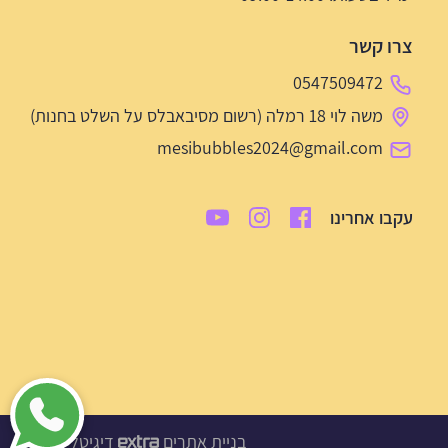
צרו קשר
0547509472
משה לוי 18 רמלה (רשום מסיבאבלס על השלט בחנות)
mesibubbles2024@gmail.com
עקבו אחרינו
בניית אתרים
דיגיטל