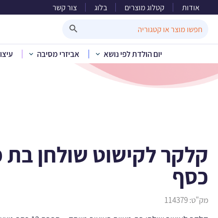
אודות
קטלוג מוצרים
בלוג
צור קשר
קלקר לקי
Search Button
Search
for:
יום הולדת לפי נושא
אביזרי מסיבה
עיצו
בית
»
קטלוג מוצרים
»
לפי
קלקר לקישוט שולחן בת מ
כסף
מק"ט:
114379