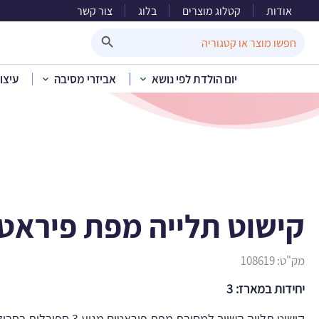
אודות
קטלוג מוצרים
בלוג
צור קשר
קישו
Search Button
Search
for:
יום הולדת לפי נושא
אביזרי מסיבה
עיצו
בית
»
קטלוג מוצרים
»
יום 
קישוט תלייה מפת פיראט
מק"ט:
108619
יחידות במארז: 3
קישוט תלייה השייך למסיבת מפת פיראטים מגיע 3 ספירלות בחבילה