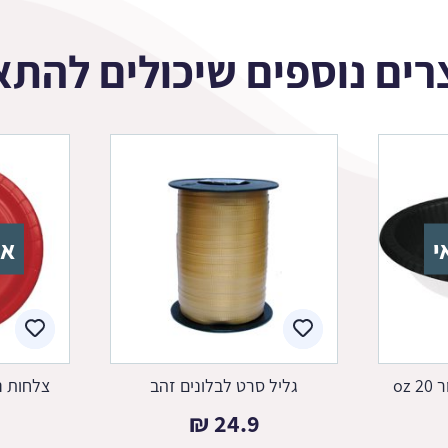
רים נוספים שיכולים להתא
י
אז
oz
גליל סרט לבלונים זהב
צלחות נ
₪
24.9