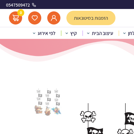
0547509472
טים
0
הזמנות בסיטונאות
לחן
עיצוב הבית
קיץ
לפי אירוע
ישוט תלייה מפת פיראטים