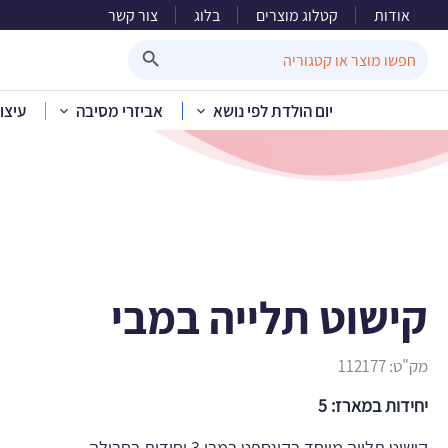
אודות
קטלוג מוצרים
בלוג
צור קשר
Search Button
Search
for:
יום הולדת לפי נושא
אביזרי מסיבה
עיצו
בית
»
קטלוג מוצ
קישוט תלייה במבי
מק"ט:
112177
יחידות במארז: 5
קישוט תלייה מיוחד בקונספט במבי 3 יחידות בחבילה