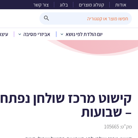
אודות
קטלוג מוצרים
בלוג
צור קשר
קישוט מרכז 
Search Button
Search
for:
יום הולדת לפי נושא
אביזרי מסיבה
עיצו
בית
»
קטלוג מוצרים
»
קישוט מרכז שולחן נפתח 
– שבועות
מק"ט:
105665