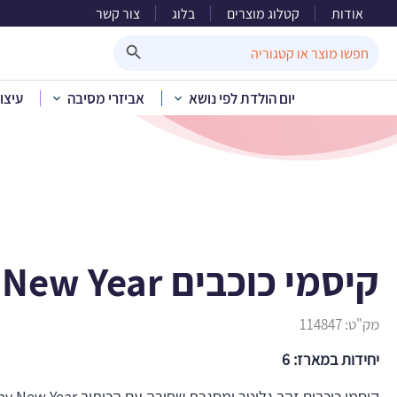
אודות
קטלוג מוצרים
בלוג
צור קשר
קיסמי כוכבים 
Search Button
Search
for:
יום הולדת לפי נושא
אביזרי מסיבה
עיצו
בית
»
קטלוג מוצר
קיסמי כוכבים Happy New Year
מק"ט:
114847
יחידות במארז: 6
קיסמי כוכבים זהב גליטר ומסגרת שחורה עם הכיתוב Happy New Year