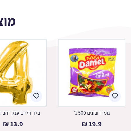
מוצ
גומי דובונים 500 ג'
בלון הליום ענק זהב ס
₪
13.9
₪
19.9