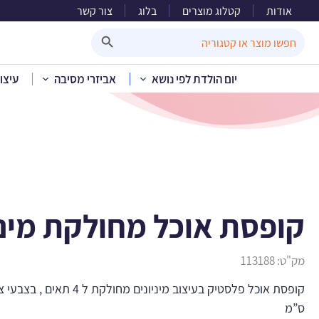
אודות
קטלוג מוצרים
בלוג
צור קשר
קופסת
Search Button
Search
for:
יום הולדת לפי נושא
אביזרי מסיבה
עיצו
בית
»
קטלוג מוצרים
»
י
קופסת אוכל מחולקת מיני
מק"ט:
113188
ס”מ