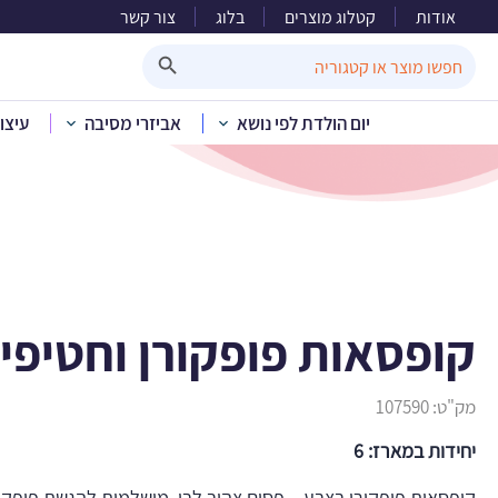
אודות
קטלוג מוצרים
בלוג
צור קשר
קופסאות
Search Button
Search
for:
יום הולדת לפי נושא
אביזרי מסיבה
עיצו
בית
»
קטלוג מוצרים
»
יום ה
קופסאות פופקורן וחטיפים
מק"ט:
107590
יחידות במארז: 6
קופסאות פופקורן בצבע – פסים צהוב לבן, מושלמות להגשת פופקור