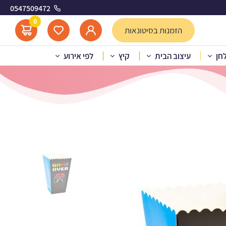
0547509472
יימינג
0
הזמנות בסיטונאות
לחן
עיצוב הבית
קיץ
לפי אירוע
ת פופקורן וחטיפים גיימינג