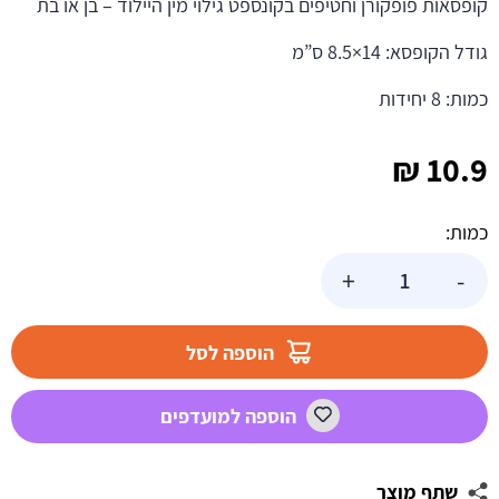
קופסאות פופקורן וחטיפים בקונספט גילוי מין היילוד – בן או בת
גודל הקופסא: 14×8.5 ס”מ
כמות: 8 יחידות
₪
10.9
כמות:
כמות
+
-
של
קופסאות
פופקורן
הוספה לסל
וחטיפים
בן
הוספה למועדפים
או
בת
שתף מוצר