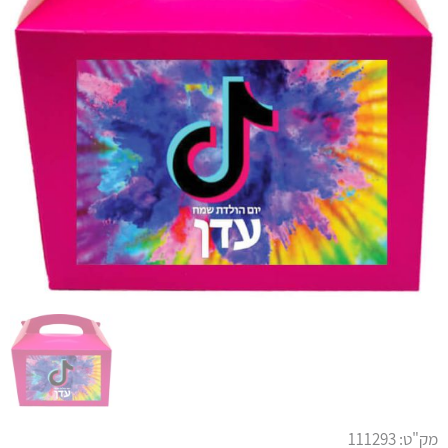
מק"ט:
111293