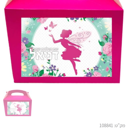
מק"ט:
108841