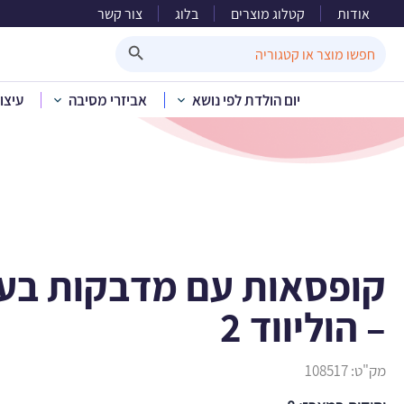
אודות
קטלוג מוצרים
בלוג
צור קשר
קופסאות עם מד
Search Button
Search
for:
יום הולדת לפי נושא
אביזרי מסיבה
עיצו
בית
»
קטלוג מוצרים
»
קישוטים ואביזר
קופסאות עם מדבקות בעי
– הוליווד 2
מק"ט:
108517