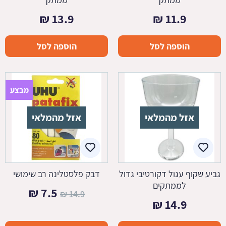
₪
13.9
₪
11.9
הוספה לסל
הוספה לסל
מבצע
אזל מהמלאי
אזל מהמלאי
גביע שקוף עגול דקורטיבי גדול
דבק פלסטלינה רב שימושי
לממתקים
המחיר
המחיר
₪
7.5
₪
14.9
₪
14.9
המקורי
הנוכחי
היה:
הוא: